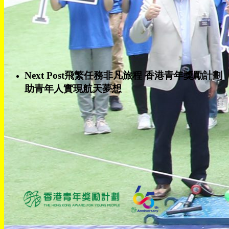
Next Post
飛繁任務非凡旅程 香港青年獎勵計劃
助青年人實現航天夢想