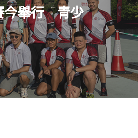
賽今舉行 青少