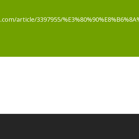
k.hket.com/article/3397955/%E3%80%9