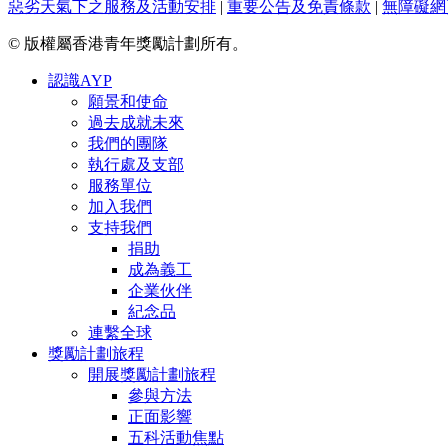
惡劣天氣下之服務及活動安排
|
重要公告及免責條款
|
無障礙網
© 版權屬香港青年獎勵計劃所有。
認識AYP
願景和使命
過去成就未來
我們的團隊
執行處及支部
服務單位
加入我們
支持我們
捐助
成為義工
企業伙伴
紀念品
連繫全球
獎勵計劃旅程
開展獎勵計劃旅程
參與方法
正面影響
五科活動焦點