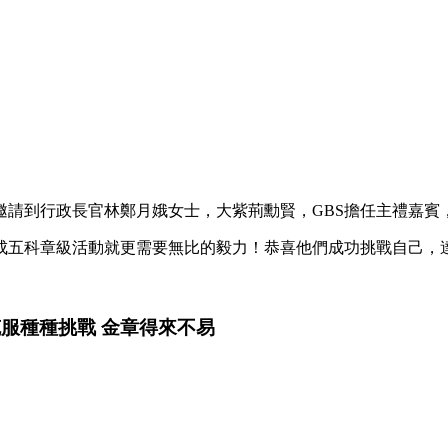
榮幸邀請到行政長官林鄭月娥女士，大紫荊勳賢，GBS擔任主禮嘉
成五科章級活動就更需要無比的毅力！恭喜他們成功挑戰自己，
服種種挑戰 金章得來不易