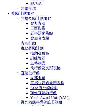
紀念品
連繫全球
獎勵計劃旅程
開展獎勵計劃旅程
參與方法
正面影響
五科活動焦點
參加者表格
青鳥行動
推動獎勵計劃
推動者角色
訓練資源
宣傳物品
執行處及支部表格
直屬執行處
支部名單
直屬執行處常用表格
AOA野外鍛鍊科
聯絡直屬執行處
Youth Award Unit (YAU)
野外鍛鍊科導師註冊制度