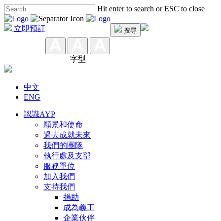
Hit enter to search or ESC to close
立即預訂
搜尋
字型
中文
ENG
認識AYP
願景和使命
過去成就未來
我們的團隊
執行處及支部
服務單位
加入我們
支持我們
捐助
成為義工
企業伙伴