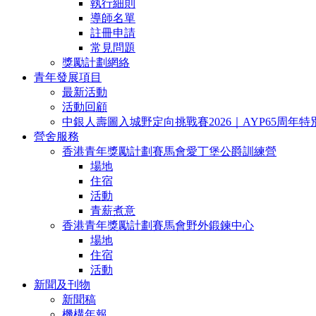
執行細則
導師名單
註冊申請
常見問題
獎勵計劃網絡
青年發展項目
最新活動
活動回顧
中銀人壽圖入城野定向挑戰賽2026｜AYP65周年特
營舍服務
香港青年獎勵計劃賽馬會愛丁堡公爵訓練營
場地
住宿
活動
青薪煮意
香港青年獎勵計劃賽馬會野外鍛鍊中心
場地
住宿
活動
新聞及刊物
新聞稿
機構年報