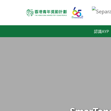
認識AYP
SmarTon