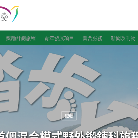
獎勵計劃旅程
青年發展項目
營舍服務
新聞及刊物
躍動
號：首個混合模式野外鍛鍊科旅