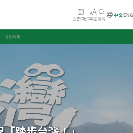
中文
ENG
立即預訂
字型
搜尋
65周年
程「踏步台灣！」